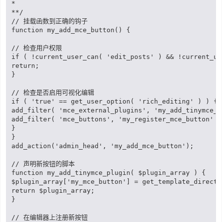
*

**/

// 挂载函数到正确的钩子

function my_add_mce_button() {

// 检查用户权限

if ( !current_user_can( 'edit_posts' ) && !current_us
return;

}

// 检查是否启用可视化编辑

if ( 'true' == get_user_option( 'rich_editing' ) ) {

add_filter( 'mce_external_plugins', 'my_add_tinymce_p
add_filter( 'mce_buttons', 'my_register_mce_button' );
}

}

add_action('admin_head', 'my_add_mce_button');

// 声明新按钮的脚本

function my_add_tinymce_plugin( $plugin_array ) {

$plugin_array['my_mce_button'] = get_template_directo
return $plugin_array;

}

// 在编辑器上注册新按钮
