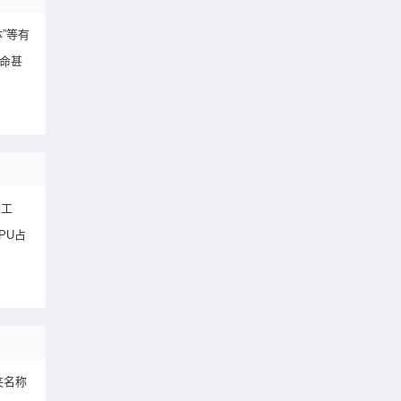
”等有
寿命甚
测工
PU占
夹名称