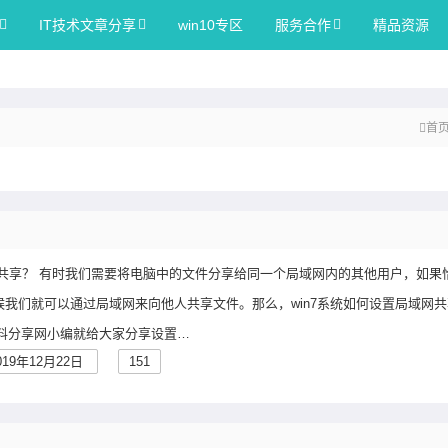
IT技术文章分享
win10专区
服务合作
精品资源
首
域网共享？ 有时我们需要将电脑中的文件分享给同一个局域网内的其他用户，如果
候我们就可以通过局域网来向他人共享文件。那么，win7系统如何设置局域网共
资料分享网小编就给大家分享设置…
019年12月22日
151