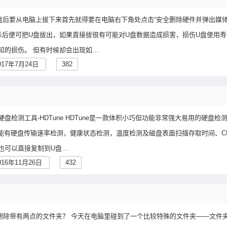
盘后要从电脑上拔下来首先就得要在电脑右下角处点击“安全删除硬件并弹出媒体
提示后便可把U盘拔出，如果直接拔很有可能对U盘数据造成损害，损伤U盘使用
知的损伤。 但有时候却会出现如…
017年7月24日
382
盘检测工具-HDTune HDTune是一款体积小巧但功能非常强大易用的硬盘检
要功能有硬盘传输速率检测，健康状态检测，温度检测及磁盘表面扫描存取时间、C
也可以直接复制到U盘…
016年11月26日
432
如何删除带有两点的文件夹？ 今天在电脑里碰到了一个比较特殊的文件夹——文件