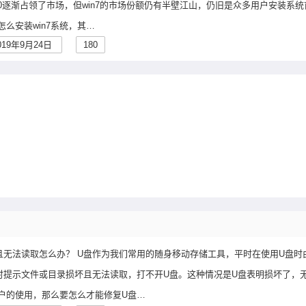
10逐渐占领了市场，但win7的市场份额仍有半壁江山，仍旧是众多用户安装系
么安装win7系统，其…
019年9月24日
180
且无法读取怎么办？ U盘作为我们常用的随身移动存储工具，平时在使用U盘时
时提示文件或目录损坏且无法读取，打不开U盘。这种情况是U盘表明损坏了，
户的使用，那么要怎么才能修复U盘…