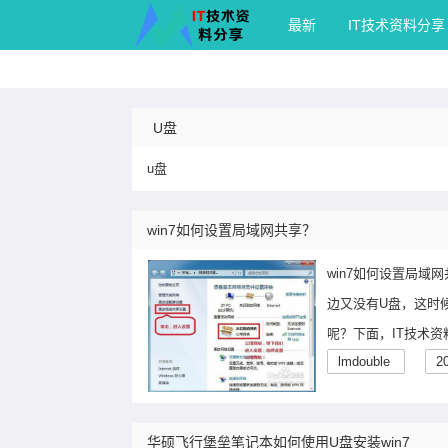
IT技术资料分享
最新
IT技术资料分享
U盘
u盘
win7如何设置局域网共享？
win7如何设置局
边又没有U盘，这时
呢？下面，IT技术
lmdouble
2
华硕飞行堡垒笔记本如何使用U盘安装win7