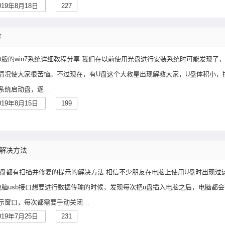
019年8月18日
227
享
安装ghost版的win7系统详细教程分享 我们在以前使用光盘进行安装系统时可能发现了
情况使大家很苦恼。不过现在，有U盘这个大救星出现解救大家，U盘体积小，
系统启动盘，逐…
019年8月15日
199
的解决方法
入U盘都有扫描并修复的提示的解决方法 相信不少朋友在电脑上使用U盘时出现过
电脑usb接口想要进行数据传输的时候，发现每次把u盘插入电脑之后，电脑都
示窗口，每次都需要手动关闭…
019年7月25日
231