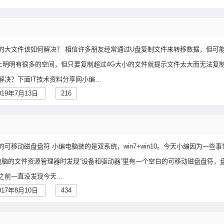
G的大文件该如何解决？ 相信许多朋友经常通过U盘复制文件来转移数据，但可
上明明有很多的空间，但只要复制超过4G大小的文件就提示文件太大而无法复
解决？下面IT技术资料分享网小编…
019年7月13日
216
可移动磁盘盘符 小编电脑装的是双系统，win7+win10。今天小编因为一些
开电脑的文件资源管理器时发现“设备和驱动器”里有一个空白的可移动磁盘盘符，
之前一直没发现今天…
017年8月10日
434