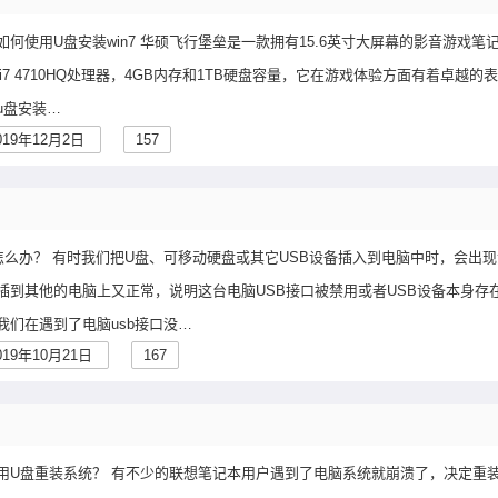
何使用U盘安装win7 华硕飞行堡垒是一款拥有15.6英寸大屏幕的影音游戏笔
酷睿i7 4710HQ处理器，4GB内存和1TB硬盘容量，它在游戏体验方面有着卓越的
u盘安装…
019年12月2日
157
应怎么办？ 有时我们把U盘、可移动硬盘或其它USB设备插入到电脑中时，会出
插到其他的电脑上又正常，说明这台电脑USB接口被禁用或者USB设备本身存
我们在遇到了电脑usb接口没…
019年10月21日
167
如何用U盘重装系统？ 有不少的联想笔记本用户遇到了电脑系统就崩溃了，决定重