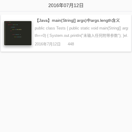
2016年07月12日
【Java】main(String[] args)中args.length含义
public class Tests { public static void main(String[] args) 
th==0) { System.out.println("未输入任何附带参数"); }el…
2016年7月12日
448