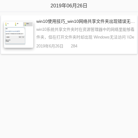
2019年06月26日
win10使用技巧_win10网络共享文件夹出现错误无法访问如何解决？
win10系统共享文件夹时在资源管理器中的网络里能够看
件夹，但在打开文件夹时却出现 Windows无法访问 \\Desktop
\新建文件夹 请检查名称的拼写。否则，网络可能有问题
2019年6月26日
284
并解决网络问题，请单击…