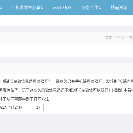
IT技术文章分享
win10专区
服务合作
精品资源
首页
2021
四
了，电脑PC端微信竟然可以双开？一直以为只有手机端可以双开，没想到PC端也
彻底惊住了，玩了这么久的微信竟然还不知道PC端微信可以双开！[捂脸] 本着
终于从同事那学到了打开方法…
021年4月24日
17